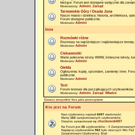
bieżące. Forum jest dostępne wyłącznie dla zarej
Admini
Zarząd
Moderatorzy:
,
Tarnowskie Góry / Osada Jana
Nasze miasto i dzielnica: historia, architektura, op
Forum dostępne publicznie.
Admini
Moderator
Inne
Rozmówki różne
Rozmowy na najróżniejsze i najdziwniejsze tematy.
Admini
Moderator
Ciekawostki
Warte polecenia strony WWW, śmieszne teksty, kaw
Admini
Moderator
Giełda
Ogłoszenia: kupię, sprzedam, zamienię i inne. Fo
publicznie.
Admini
Moderator
Test
Forum testowe dla początkujących użytkowników.
Admini
Zarząd
Władze
Moderatorzy:
,
,
Oznacz wszystkie fora jako przeczytane
Kto jest na Forum
Nasi użytkownicy napisali
6097
wiadomości
Mamy
162
zarejestrowanych użytkowników
chuckowski007
Ostatnio zarejestrował się
Na Forum jest
26
użytkowników :: 0 Zarejestrowanych
Najwięcej użytkowników
962
było obecnych Wto Paź 
Zarejestrowani Użytkownicy: Brak