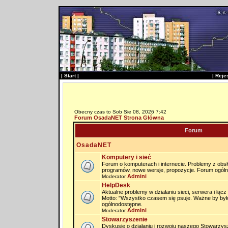
|
Start
|
|
Reje
Obecny czas to Sob Sie 08, 2026 7:42
Forum OsadaNET Strona Główna
Forum
OsadaNET
Komputery i sieć
Forum o komputerach i internecie. Problemy z obs
programów, nowe wersje, propozycje. Forum ogól
Admini
Moderator
HelpDesk
Aktualne problemy w działaniu sieci, serwera i łąc
Motto: "Wszystko czasem się psuje. Ważne by by
ogólnodostępne.
Admini
Moderator
Stowarzyszenie
Dyskusje o działaniu i rozwoju naszego Stowarzysz