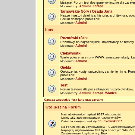
bieżące. Forum jest dostępne wyłącznie dla zarej
Admini
Zarząd
Moderatorzy:
,
Tarnowskie Góry / Osada Jana
Nasze miasto i dzielnica: historia, architektura, op
Forum dostępne publicznie.
Admini
Moderator
Inne
Rozmówki różne
Rozmowy na najróżniejsze i najdziwniejsze tematy.
Admini
Moderator
Ciekawostki
Warte polecenia strony WWW, śmieszne teksty, kaw
Admini
Moderator
Giełda
Ogłoszenia: kupię, sprzedam, zamienię i inne. Fo
publicznie.
Admini
Moderator
Test
Forum testowe dla początkujących użytkowników.
Admini
Zarząd
Władze
Moderatorzy:
,
,
Oznacz wszystkie fora jako przeczytane
Kto jest na Forum
Nasi użytkownicy napisali
6097
wiadomości
Mamy
162
zarejestrowanych użytkowników
chuckowski007
Ostatnio zarejestrował się
Na Forum jest
16
użytkowników :: 0 Zarejestrowanych
Najwięcej użytkowników
962
było obecnych Wto Paź 
Zarejestrowani Użytkownicy: Brak