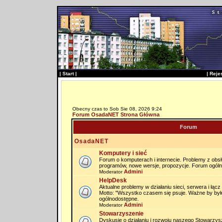
|
Start
|
|
Reje
Obecny czas to Sob Sie 08, 2026 9:24
Forum OsadaNET Strona Główna
Forum
OsadaNET
Komputery i sieć
Forum o komputerach i internecie. Problemy z obs
programów, nowe wersje, propozycje. Forum ogól
Admini
Moderator
HelpDesk
Aktualne problemy w działaniu sieci, serwera i łąc
Motto: "Wszystko czasem się psuje. Ważne by by
ogólnodostępne.
Admini
Moderator
Stowarzyszenie
Dyskusje o działaniu i rozwoju naszego Stowarzysz