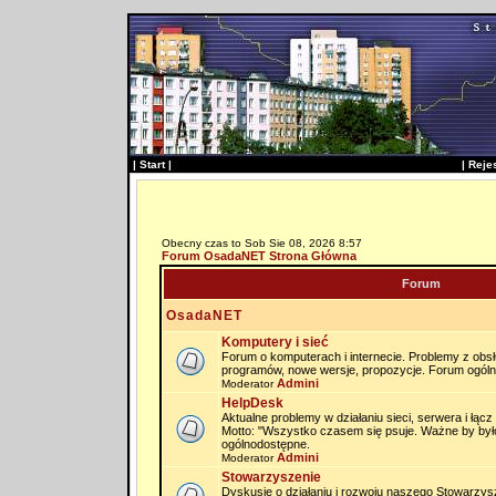
|
Start
|
|
Reje
Obecny czas to Sob Sie 08, 2026 8:57
Forum OsadaNET Strona Główna
Forum
OsadaNET
Komputery i sieć
Forum o komputerach i internecie. Problemy z obs
programów, nowe wersje, propozycje. Forum ogól
Admini
Moderator
HelpDesk
Aktualne problemy w działaniu sieci, serwera i łąc
Motto: "Wszystko czasem się psuje. Ważne by by
ogólnodostępne.
Admini
Moderator
Stowarzyszenie
Dyskusje o działaniu i rozwoju naszego Stowarzysz