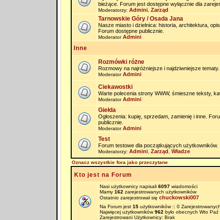
bieżące. Forum jest dostępne wyłącznie dla zarej
Admini
Zarząd
Moderatorzy:
,
Tarnowskie Góry / Osada Jana
Nasze miasto i dzielnica: historia, architektura, op
Forum dostępne publicznie.
Admini
Moderator
Inne
Rozmówki różne
Rozmowy na najróżniejsze i najdziwniejsze tematy.
Admini
Moderator
Ciekawostki
Warte polecenia strony WWW, śmieszne teksty, kaw
Admini
Moderator
Giełda
Ogłoszenia: kupię, sprzedam, zamienię i inne. Fo
publicznie.
Admini
Moderator
Test
Forum testowe dla początkujących użytkowników.
Admini
Zarząd
Władze
Moderatorzy:
,
,
Oznacz wszystkie fora jako przeczytane
Kto jest na Forum
Nasi użytkownicy napisali
6097
wiadomości
Mamy
162
zarejestrowanych użytkowników
chuckowski007
Ostatnio zarejestrował się
Na Forum jest
15
użytkowników :: 0 Zarejestrowanych
Najwięcej użytkowników
962
było obecnych Wto Paź 
Zarejestrowani Użytkownicy: Brak