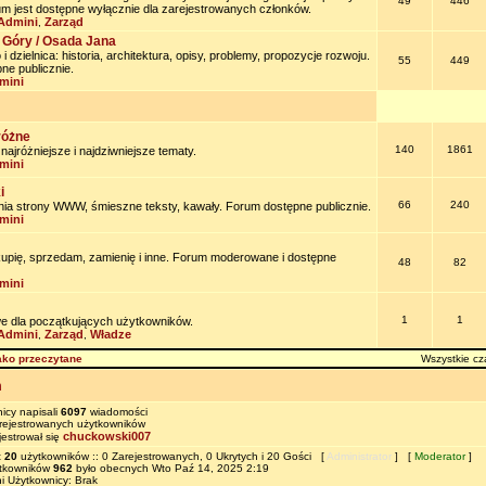
49
446
um jest dostępne wyłącznie dla zarejestrowanych członków.
Admini
Zarząd
,
 Góry / Osada Jana
 dzielnica: historia, architektura, opisy, problemy, propozycje rozwoju.
55
449
ne publicznie.
mini
różne
140
1861
jróżniejsze i najdziwniejsze tematy.
mini
i
66
240
nia strony WWW, śmieszne teksty, kawały. Forum dostępne publicznie.
mini
kupię, sprzedam, zamienię i inne. Forum moderowane i dostępne
48
82
mini
1
1
e dla początkujących użytkowników.
Admini
Zarząd
Władze
,
,
ako przeczytane
Wszystkie cz
m
icy napisali
6097
wiadomości
ejestrowanych użytkowników
chuckowski007
jestrował się
t
20
użytkowników :: 0 Zarejestrowanych, 0 Ukrytych i 20 Gości [
Administrator
] [
Moderator
]
ytkowników
962
było obecnych Wto Paź 14, 2025 2:19
i Użytkownicy: Brak