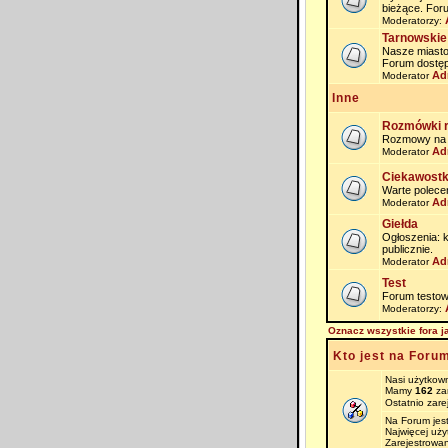
bieżące. For
Moderatorzy:
Tarnowskie
Nasze miasto i
Forum dostęp
Ad
Moderator
Inne
Rozmówki 
Rozmowy na na
Ad
Moderator
Ciekawostk
Warte polece
Ad
Moderator
Giełda
Ogłoszenia: 
publicznie.
Ad
Moderator
Test
Forum testow
Moderatorzy:
Oznacz wszystkie fora j
Kto jest na Foru
Nasi użytkown
Mamy
162
zar
Ostatnio zare
Na Forum jes
Najwięcej uż
Zarejestrowan