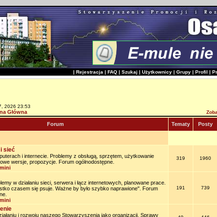
|
Rejestracja
|
FAQ
|
Szukaj
|
Użytkownicy
|
Grupy
|
Profil
|
P
7, 2026 23:53
na Główna
Zoba
Forum
Tematy
Posty
i sieć
uterach i internecie. Problemy z obsługą, sprzętem, użytkowanie
319
1960
owe wersje, propozycje. Forum ogólnodostępne.
mini
lemy w działaniu sieci, serwera i łącz internetowych, planowane prace.
191
739
stko czasem się psuje. Ważne by było szybko naprawione". Forum
ne.
mini
enie
iałaniu i rozwoju naszego Stowarzyszenia jako organizacji. Sprawy