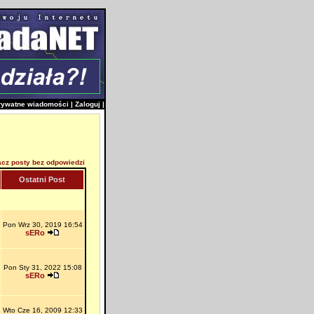
rywatne wiadomości
|
Zaloguj
|
cz posty bez odpowiedzi
Ostatni Post
Pon Wrz 30, 2019 16:54
sERo
Pon Sty 31, 2022 15:08
sERo
Wto Cze 16, 2009 12:33