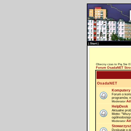
|
Start
|
Obecny czas to Pią Sie 0
Forum OsadaNET Stro
OsadaNET
Komputery 
Forum o komp
programów, n
Ad
Moderator
HelpDesk
Aktualne prob
Motto: "Wszy
ogólnodostęp
Ad
Moderator
Stowarzysz
Dyskusje o dz