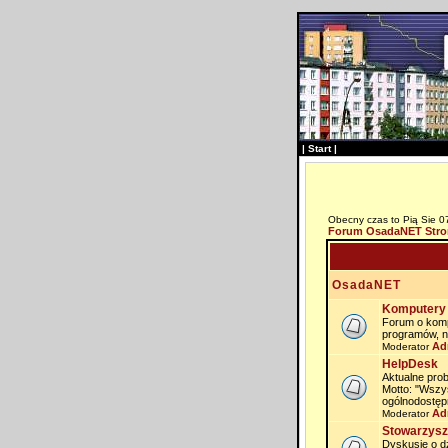
|
Start
|
Obecny czas to Pią Sie 0
Forum OsadaNET Stro
OsadaNET
Komputery 
Forum o komp
programów, n
Ad
Moderator
HelpDesk
Aktualne prob
Motto: "Wszy
ogólnodostęp
Ad
Moderator
Stowarzysz
Dyskusje o dz