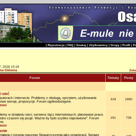
|
Rejestracja
|
FAQ
|
Szukaj
|
Użytkownicy
|
Grupy
|
Profil
|
P
7, 2026 15:18
na Główna
Zoba
Forum
Tematy
Posty
i sieć
uterach i internecie. Problemy z obsługą, sprzętem, użytkowanie
319
1960
owe wersje, propozycje. Forum ogólnodostępne.
mini
lemy w działaniu sieci, serwera i łącz internetowych, planowane prace.
191
739
stko czasem się psuje. Ważne by było szybko naprawione". Forum
ne.
mini
enie
iałaniu i rozwoju naszego Stowarzyszenia jako organizacji. Sprawy