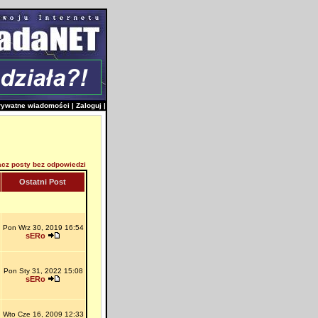
rywatne wiadomości
|
Zaloguj
|
cz posty bez odpowiedzi
Ostatni Post
Pon Wrz 30, 2019 16:54
sERo
Pon Sty 31, 2022 15:08
sERo
Wto Cze 16, 2009 12:33