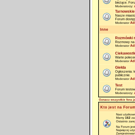
bieżące. For
Moderatorzy:
Tarnowskie
Nasze miasto i
Forum dostęp
Ad
Moderator
Inne
Rozmówki 
Rozmowy na na
Ad
Moderator
Ciekawostk
Warte polece
Ad
Moderator
Giełda
Ogłoszenia: 
publicznie.
Ad
Moderator
Test
Forum testow
Moderatorzy:
Oznacz wszystkie fora j
Kto jest na Foru
Nasi użytkown
Mamy
162
zar
Ostatnio zare
Na Forum jes
Najwięcej uż
Zarejestrowan