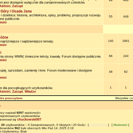
49
446
um jest dostępne wyłącznie dla zarejestrowanych członków.
Admini
Zarząd
,
 Góry / Osada Jana
 dzielnica: historia, architektura, opisy, problemy, propozycje rozwoju.
55
449
ne publicznie.
mini
różne
140
1861
jróżniejsze i najdziwniejsze tematy.
mini
i
66
240
nia strony WWW, śmieszne teksty, kawały. Forum dostępne publicznie.
mini
kupię, sprzedam, zamienię i inne. Forum moderowane i dostępne
48
82
mini
1
1
e dla początkujących użytkowników.
Admini
Zarząd
Władze
,
,
ako przeczytane
Wszystkie cz
m
icy napisali
6097
wiadomości
ejestrowanych użytkowników
chuckowski007
jestrował się
t
20
użytkowników :: 0 Zarejestrowanych, 0 Ukrytych i 20 Gości [
Administrator
] [
Moderator
]
ytkowników
962
było obecnych Wto Paź 14, 2025 2:19
i Użytkownicy: Brak