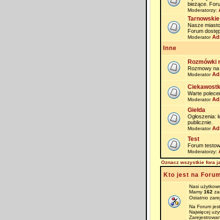
bieżące. For
Moderatorzy:
Tarnowskie
Nasze miasto i
Forum dostęp
Ad
Moderator
Inne
Rozmówki 
Rozmowy na na
Ad
Moderator
Ciekawostk
Warte polece
Ad
Moderator
Giełda
Ogłoszenia: 
publicznie.
Ad
Moderator
Test
Forum testow
Moderatorzy:
Oznacz wszystkie fora j
Kto jest na Foru
Nasi użytkown
Mamy
162
zar
Ostatnio zare
Na Forum jes
Najwięcej uż
Zarejestrowan