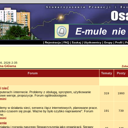
|
Rejestracja
|
FAQ
|
Szukaj
|
Użytkownicy
|
Grupy
|
Profil
|
P
06, 2026 2:35
na Główna
Zoba
Forum
Tematy
Posty
i sieć
uterach i internecie. Problemy z obsługą, sprzętem, użytkowanie
319
1960
owe wersje, propozycje. Forum ogólnodostępne.
mini
lemy w działaniu sieci, serwera i łącz internetowych, planowane prace.
191
739
stko czasem się psuje. Ważne by było szybko naprawione". Forum
ne.
mini
enie
iałaniu i rozwoju naszego Stowarzyszenia jako organizacji. Sprawy