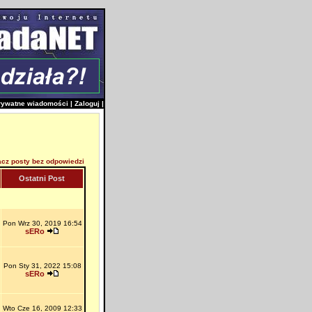
rywatne wiadomości
|
Zaloguj
|
cz posty bez odpowiedzi
Ostatni Post
Pon Wrz 30, 2019 16:54
sERo
Pon Sty 31, 2022 15:08
sERo
Wto Cze 16, 2009 12:33