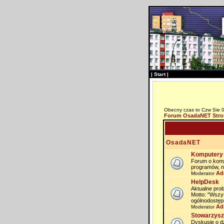
|
Start
|
Obecny czas to Czw Sie 
Forum OsadaNET Stro
OsadaNET
Komputery 
Forum o komp
programów, n
Ad
Moderator
HelpDesk
Aktualne prob
Motto: "Wszy
ogólnodostęp
Ad
Moderator
Stowarzysz
Dyskusje o dz