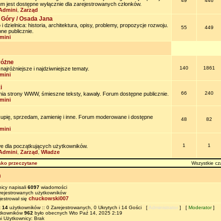
49
446
um jest dostępne wyłącznie dla zarejestrowanych członków.
Admini
Zarząd
,
 Góry / Osada Jana
 dzielnica: historia, architektura, opisy, problemy, propozycje rozwoju.
55
449
ne publicznie.
mini
różne
140
1861
jróżniejsze i najdziwniejsze tematy.
mini
i
66
240
nia strony WWW, śmieszne teksty, kawały. Forum dostępne publicznie.
mini
kupię, sprzedam, zamienię i inne. Forum moderowane i dostępne
48
82
mini
1
1
e dla początkujących użytkowników.
Admini
Zarząd
Władze
,
,
ako przeczytane
Wszystkie cz
m
icy napisali
6097
wiadomości
ejestrowanych użytkowników
chuckowski007
jestrował się
t
14
użytkowników :: 0 Zarejestrowanych, 0 Ukrytych i 14 Gości [
Administrator
] [
Moderator
]
ytkowników
962
było obecnych Wto Paź 14, 2025 2:19
i Użytkownicy: Brak