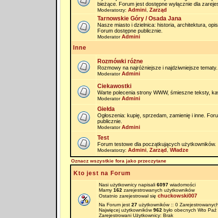
bieżące. Forum jest dostępne wyłącznie dla zarej
Admini
Zarząd
Moderatorzy:
,
Tarnowskie Góry / Osada Jana
Nasze miasto i dzielnica: historia, architektura, op
Forum dostępne publicznie.
Admini
Moderator
Inne
Rozmówki różne
Rozmowy na najróżniejsze i najdziwniejsze tematy.
Admini
Moderator
Ciekawostki
Warte polecenia strony WWW, śmieszne teksty, kaw
Admini
Moderator
Giełda
Ogłoszenia: kupię, sprzedam, zamienię i inne. Fo
publicznie.
Admini
Moderator
Test
Forum testowe dla początkujących użytkowników.
Admini
Zarząd
Władze
Moderatorzy:
,
,
Oznacz wszystkie fora jako przeczytane
Kto jest na Forum
Nasi użytkownicy napisali
6097
wiadomości
Mamy
162
zarejestrowanych użytkowników
chuckowski007
Ostatnio zarejestrował się
Na Forum jest
27
użytkowników :: 0 Zarejestrowanych
Najwięcej użytkowników
962
było obecnych Wto Paź 
Zarejestrowani Użytkownicy: Brak