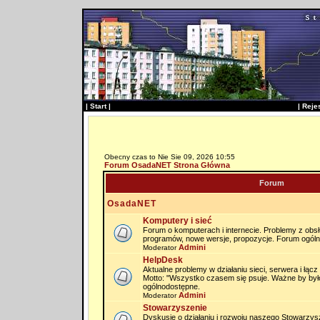
|
Start
|
|
Reje
Obecny czas to Nie Sie 09, 2026 10:55
Forum OsadaNET Strona Główna
Forum
OsadaNET
Komputery i sieć
Forum o komputerach i internecie. Problemy z obs
programów, nowe wersje, propozycje. Forum ogól
Admini
Moderator
HelpDesk
Aktualne problemy w działaniu sieci, serwera i łąc
Motto: "Wszystko czasem się psuje. Ważne by by
ogólnodostępne.
Admini
Moderator
Stowarzyszenie
Dyskusje o działaniu i rozwoju naszego Stowarzysz