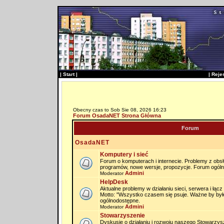
|
Start
|
|
Reje
Obecny czas to Sob Sie 08, 2026 16:23
Forum OsadaNET Strona Główna
Forum
OsadaNET
Komputery i sieć
Forum o komputerach i internecie. Problemy z obs
programów, nowe wersje, propozycje. Forum ogól
Admini
Moderator
HelpDesk
Aktualne problemy w działaniu sieci, serwera i łąc
Motto: "Wszystko czasem się psuje. Ważne by by
ogólnodostępne.
Admini
Moderator
Stowarzyszenie
Dyskusje o działaniu i rozwoju naszego Stowarzysz