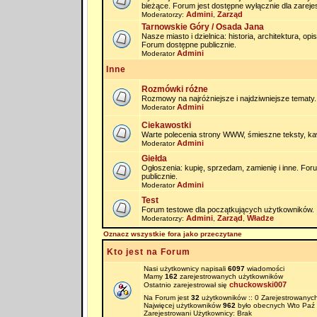
bieżące. Forum jest dostępne wyłącznie dla zarej
Admini
Zarząd
Moderatorzy:
,
Tarnowskie Góry / Osada Jana
Nasze miasto i dzielnica: historia, architektura, op
Forum dostępne publicznie.
Admini
Moderator
Inne
Rozmówki różne
Rozmowy na najróżniejsze i najdziwniejsze tematy.
Admini
Moderator
Ciekawostki
Warte polecenia strony WWW, śmieszne teksty, kaw
Admini
Moderator
Giełda
Ogłoszenia: kupię, sprzedam, zamienię i inne. Fo
publicznie.
Admini
Moderator
Test
Forum testowe dla początkujących użytkowników.
Admini
Zarząd
Władze
Moderatorzy:
,
,
Oznacz wszystkie fora jako przeczytane
Kto jest na Forum
Nasi użytkownicy napisali
6097
wiadomości
Mamy
162
zarejestrowanych użytkowników
chuckowski007
Ostatnio zarejestrował się
Na Forum jest
32
użytkowników :: 0 Zarejestrowanych
Najwięcej użytkowników
962
było obecnych Wto Paź 
Zarejestrowani Użytkownicy: Brak