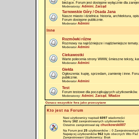
bieżące. Forum jest dostępne wyłącznie dla zarej
Admini
Zarząd
Moderatorzy:
,
Tarnowskie Góry / Osada Jana
Nasze miasto i dzielnica: historia, architektura, op
Forum dostępne publicznie.
Admini
Moderator
Inne
Rozmówki różne
Rozmowy na najróżniejsze i najdziwniejsze tematy.
Admini
Moderator
Ciekawostki
Warte polecenia strony WWW, śmieszne teksty, kaw
Admini
Moderator
Giełda
Ogłoszenia: kupię, sprzedam, zamienię i inne. Fo
publicznie.
Admini
Moderator
Test
Forum testowe dla początkujących użytkowników.
Admini
Zarząd
Władze
Moderatorzy:
,
,
Oznacz wszystkie fora jako przeczytane
Kto jest na Forum
Nasi użytkownicy napisali
6097
wiadomości
Mamy
162
zarejestrowanych użytkowników
chuckowski007
Ostatnio zarejestrował się
Na Forum jest
25
użytkowników :: 0 Zarejestrowanych
Najwięcej użytkowników
962
było obecnych Wto Paź 
Zarejestrowani Użytkownicy: Brak