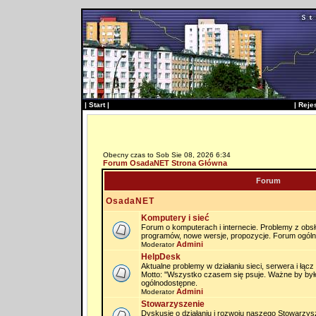
|
Start
|
|
Reje
Obecny czas to Sob Sie 08, 2026 6:34
Forum OsadaNET Strona Główna
Forum
OsadaNET
Komputery i sieć
Forum o komputerach i internecie. Problemy z obs
programów, nowe wersje, propozycje. Forum ogól
Admini
Moderator
HelpDesk
Aktualne problemy w działaniu sieci, serwera i łąc
Motto: "Wszystko czasem się psuje. Ważne by by
ogólnodostępne.
Admini
Moderator
Stowarzyszenie
Dyskusje o działaniu i rozwoju naszego Stowarzysz