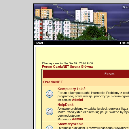
|
Start
|
|
Reje
Obecny czas to Nie Sie 09, 2026 9:06
Forum OsadaNET Strona Główna
Forum
OsadaNET
Komputery i sieć
Forum o komputerach i internecie. Problemy z obs
programów, nowe wersje, propozycje. Forum ogól
Admini
Moderator
HelpDesk
Aktualne problemy w działaniu sieci, serwera i łąc
Motto: "Wszystko czasem się psuje. Ważne by by
ogólnodostępne.
Admini
Moderator
Stowarzyszenie
Dyskusje o działaniu i rozwoju naszego Stowarzysz