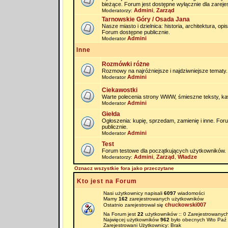
bieżące. Forum jest dostępne wyłącznie dla zarej
Admini
Zarząd
Moderatorzy:
,
Tarnowskie Góry / Osada Jana
Nasze miasto i dzielnica: historia, architektura, op
Forum dostępne publicznie.
Admini
Moderator
Inne
Rozmówki różne
Rozmowy na najróżniejsze i najdziwniejsze tematy.
Admini
Moderator
Ciekawostki
Warte polecenia strony WWW, śmieszne teksty, kaw
Admini
Moderator
Giełda
Ogłoszenia: kupię, sprzedam, zamienię i inne. Fo
publicznie.
Admini
Moderator
Test
Forum testowe dla początkujących użytkowników.
Admini
Zarząd
Władze
Moderatorzy:
,
,
Oznacz wszystkie fora jako przeczytane
Kto jest na Forum
Nasi użytkownicy napisali
6097
wiadomości
Mamy
162
zarejestrowanych użytkowników
chuckowski007
Ostatnio zarejestrował się
Na Forum jest
22
użytkowników :: 0 Zarejestrowanych
Najwięcej użytkowników
962
było obecnych Wto Paź 
Zarejestrowani Użytkownicy: Brak