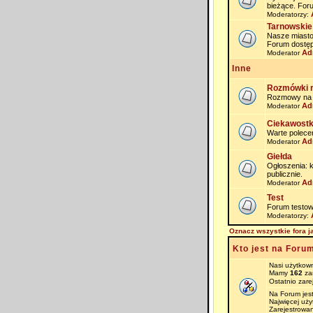
bieżące. For
Moderatorzy:
Tarnowskie
Nasze miasto i
Forum dostęp
Ad
Moderator
Inne
Rozmówki 
Rozmowy na na
Ad
Moderator
Ciekawostk
Warte polece
Ad
Moderator
Giełda
Ogłoszenia: 
publicznie.
Ad
Moderator
Test
Forum testow
Moderatorzy:
Oznacz wszystkie fora j
Kto jest na Foru
Nasi użytkown
Mamy
162
zar
Ostatnio zare
Na Forum jes
Najwięcej uż
Zarejestrowan