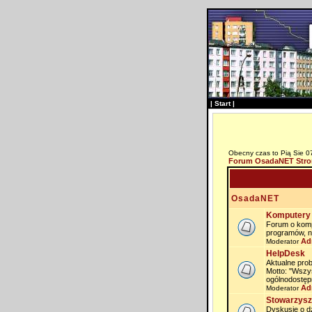
|
Start
|
Obecny czas to Pią Sie 0
Forum OsadaNET Stro
OsadaNET
Komputery 
Forum o komp
programów, n
Ad
Moderator
HelpDesk
Aktualne prob
Motto: "Wszy
ogólnodostęp
Ad
Moderator
Stowarzysz
Dyskusje o dz