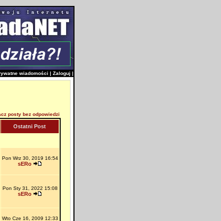
rywatne wiadomości
|
Zaloguj
|
cz posty bez odpowiedzi
Ostatni Post
Pon Wrz 30, 2019 16:54
sERo
Pon Sty 31, 2022 15:08
sERo
Wto Cze 16, 2009 12:33