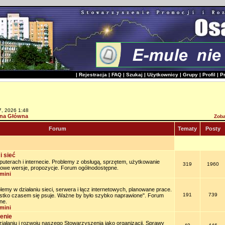
|
Rejestracja
|
FAQ
|
Szukaj
|
Użytkownicy
|
Grupy
|
Profil
|
P
7, 2026 1:48
na Główna
Zoba
Forum
Tematy
Posty
i sieć
uterach i internecie. Problemy z obsługą, sprzętem, użytkowanie
319
1960
owe wersje, propozycje. Forum ogólnodostępne.
mini
lemy w działaniu sieci, serwera i łącz internetowych, planowane prace.
191
739
stko czasem się psuje. Ważne by było szybko naprawione". Forum
ne.
mini
enie
iałaniu i rozwoju naszego Stowarzyszenia jako organizacji. Sprawy