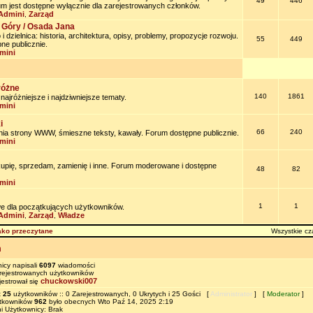
49
446
um jest dostępne wyłącznie dla zarejestrowanych członków.
Admini
Zarząd
,
 Góry / Osada Jana
 dzielnica: historia, architektura, opisy, problemy, propozycje rozwoju.
55
449
ne publicznie.
mini
różne
140
1861
jróżniejsze i najdziwniejsze tematy.
mini
i
66
240
nia strony WWW, śmieszne teksty, kawały. Forum dostępne publicznie.
mini
kupię, sprzedam, zamienię i inne. Forum moderowane i dostępne
48
82
mini
1
1
e dla początkujących użytkowników.
Admini
Zarząd
Władze
,
,
ako przeczytane
Wszystkie cz
m
icy napisali
6097
wiadomości
ejestrowanych użytkowników
chuckowski007
jestrował się
t
25
użytkowników :: 0 Zarejestrowanych, 0 Ukrytych i 25 Gości [
Administrator
] [
Moderator
]
ytkowników
962
było obecnych Wto Paź 14, 2025 2:19
i Użytkownicy: Brak