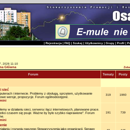
|
Rejestracja
|
FAQ
|
Szukaj
|
Użytkownicy
|
Grupy
|
Profil
|
P
7, 2026 11:10
na Główna
Zoba
Forum
Tematy
Posty
i sieć
uterach i internecie. Problemy z obsługą, sprzętem, użytkowanie
319
1960
owe wersje, propozycje. Forum ogólnodostępne.
mini
lemy w działaniu sieci, serwera i łącz internetowych, planowane prace.
191
739
stko czasem się psuje. Ważne by było szybko naprawione". Forum
ne.
mini
enie
iałaniu i rozwoju naszego Stowarzyszenia jako organizacji. Sprawy