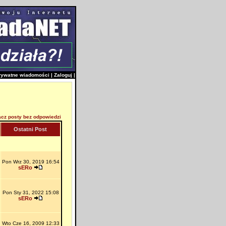
rywatne wiadomości
|
Zaloguj
|
cz posty bez odpowiedzi
Ostatni Post
Pon Wrz 30, 2019 16:54
sERo
Pon Sty 31, 2022 15:08
sERo
Wto Cze 16, 2009 12:33