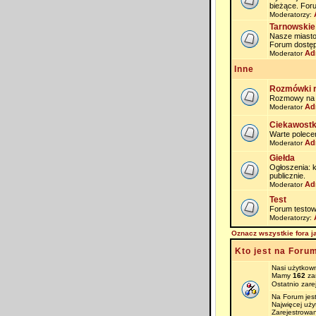
bieżące. For
Moderatorzy:
Tarnowskie
Nasze miasto i
Forum dostęp
Ad
Moderator
Inne
Rozmówki 
Rozmowy na na
Ad
Moderator
Ciekawostk
Warte polece
Ad
Moderator
Giełda
Ogłoszenia: 
publicznie.
Ad
Moderator
Test
Forum testow
Moderatorzy:
Oznacz wszystkie fora j
Kto jest na Foru
Nasi użytkown
Mamy
162
zar
Ostatnio zare
Na Forum jes
Najwięcej uż
Zarejestrowan