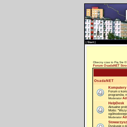
|
Start
|
Obecny czas to Pią Sie 0
Forum OsadaNET Stro
OsadaNET
Komputery 
Forum o komp
programów, n
Ad
Moderator
HelpDesk
Aktualne prob
Motto: "Wszy
ogólnodostęp
Ad
Moderator
Stowarzysz
Dyskusje o dz