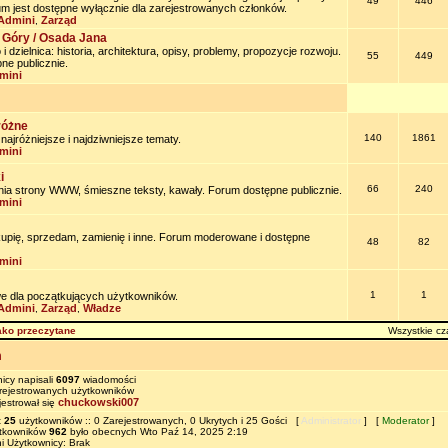
49
446
um jest dostępne wyłącznie dla zarejestrowanych członków.
Admini
Zarząd
,
 Góry / Osada Jana
 dzielnica: historia, architektura, opisy, problemy, propozycje rozwoju.
55
449
ne publicznie.
mini
różne
140
1861
jróżniejsze i najdziwniejsze tematy.
mini
i
66
240
nia strony WWW, śmieszne teksty, kawały. Forum dostępne publicznie.
mini
kupię, sprzedam, zamienię i inne. Forum moderowane i dostępne
48
82
mini
1
1
e dla początkujących użytkowników.
Admini
Zarząd
Władze
,
,
ako przeczytane
Wszystkie cz
m
icy napisali
6097
wiadomości
ejestrowanych użytkowników
chuckowski007
jestrował się
t
25
użytkowników :: 0 Zarejestrowanych, 0 Ukrytych i 25 Gości [
Administrator
] [
Moderator
]
ytkowników
962
było obecnych Wto Paź 14, 2025 2:19
i Użytkownicy: Brak