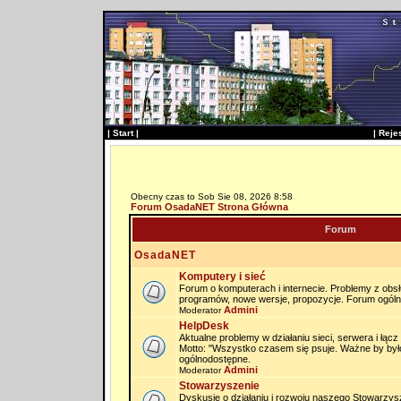
|
Start
|
|
Reje
Obecny czas to Sob Sie 08, 2026 8:58
Forum OsadaNET Strona Główna
Forum
OsadaNET
Komputery i sieć
Forum o komputerach i internecie. Problemy z obs
programów, nowe wersje, propozycje. Forum ogól
Admini
Moderator
HelpDesk
Aktualne problemy w działaniu sieci, serwera i łąc
Motto: "Wszystko czasem się psuje. Ważne by by
ogólnodostępne.
Admini
Moderator
Stowarzyszenie
Dyskusje o działaniu i rozwoju naszego Stowarzysz