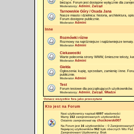
bieżące. Forum jest dostępne wyłącznie dla zarej
Admini
Zarząd
Moderatorzy:
,
Tarnowskie Góry / Osada Jana
Nasze miasto i dzielnica: historia, architektura, op
Forum dostępne publicznie.
Admini
Moderator
Inne
Rozmówki różne
Rozmowy na najróżniejsze i najdziwniejsze tematy.
Admini
Moderator
Ciekawostki
Warte polecenia strony WWW, śmieszne teksty, kaw
Admini
Moderator
Giełda
Ogłoszenia: kupię, sprzedam, zamienię i inne. Fo
publicznie.
Admini
Moderator
Test
Forum testowe dla początkujących użytkowników.
Admini
Zarząd
Władze
Moderatorzy:
,
,
Oznacz wszystkie fora jako przeczytane
Kto jest na Forum
Nasi użytkownicy napisali
6097
wiadomości
Mamy
162
zarejestrowanych użytkowników
chuckowski007
Ostatnio zarejestrował się
Na Forum jest
16
użytkowników :: 0 Zarejestrowanych
Najwięcej użytkowników
962
było obecnych Wto Paź 
Zarejestrowani Użytkownicy: Brak