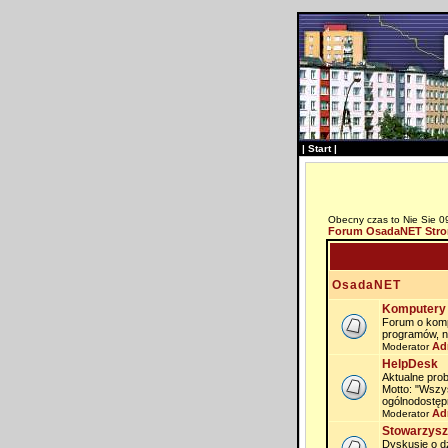
|
Start
|
Obecny czas to Nie Sie 0
Forum OsadaNET Stro
OsadaNET
Komputery 
Forum o komp
programów, n
Ad
Moderator
HelpDesk
Aktualne prob
Motto: "Wszy
ogólnodostęp
Ad
Moderator
Stowarzysz
Dyskusje o dz