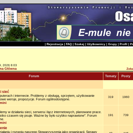
|
Rejestracja
|
FAQ
|
Szukaj
|
Użytkownicy
|
Grupy
|
Profil
|
P
9, 2026 8:03
na Główna
Zoba
Forum
Tematy
Posty
i sieć
uterach i internecie. Problemy z obsługą, sprzętem, użytkowanie
319
1960
owe wersje, propozycje. Forum ogólnodostępne.
mini
lemy w działaniu sieci, serwera i łącz internetowych, planowane prace.
191
739
stko czasem się psuje. Ważne by było szybko naprawione". Forum
ne.
mini
enie
iałaniu i rozwoju naszego Stowarzyszenia jako organizacji. Sprawy