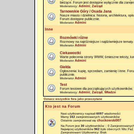
bieżące. Forum jest dostępne wyłącznie dla zarej
Admini
Zarząd
Moderatorzy:
,
Tarnowskie Góry / Osada Jana
Nasze miasto i dzielnica: historia, architektura, op
Forum dostępne publicznie.
Admini
Moderator
Inne
Rozmówki różne
Rozmowy na najróżniejsze i najdziwniejsze tematy.
Admini
Moderator
Ciekawostki
Warte polecenia strony WWW, śmieszne teksty, kaw
Admini
Moderator
Giełda
Ogłoszenia: kupię, sprzedam, zamienię i inne. Fo
publicznie.
Admini
Moderator
Test
Forum testowe dla początkujących użytkowników.
Admini
Zarząd
Władze
Moderatorzy:
,
,
Oznacz wszystkie fora jako przeczytane
Kto jest na Forum
Nasi użytkownicy napisali
6097
wiadomości
Mamy
162
zarejestrowanych użytkowników
chuckowski007
Ostatnio zarejestrował się
Na Forum jest
30
użytkowników :: 0 Zarejestrowanych
Najwięcej użytkowników
962
było obecnych Wto Paź 
Zarejestrowani Użytkownicy: Brak