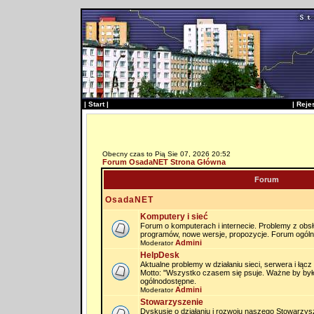
|
Start
|
|
Reje
Obecny czas to Pią Sie 07, 2026 20:52
Forum OsadaNET Strona Główna
Forum
OsadaNET
Komputery i sieć
Forum o komputerach i internecie. Problemy z obs
programów, nowe wersje, propozycje. Forum ogól
Admini
Moderator
HelpDesk
Aktualne problemy w działaniu sieci, serwera i łąc
Motto: "Wszystko czasem się psuje. Ważne by by
ogólnodostępne.
Admini
Moderator
Stowarzyszenie
Dyskusje o działaniu i rozwoju naszego Stowarzysz