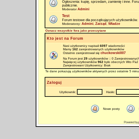
Ogłoszenia: kupię, sprzedam, zamienię i inne. Fo
publicznie.
Admini
Moderator
Test
Forum testowe dla początkujących użytkowników.
Admini
Zarząd
Władze
Moderatorzy:
,
,
Oznacz wszystkie fora jako przeczytane
Kto jest na Forum
Nasi użytkownicy napisali
6097
wiadomości
Mamy
162
zarejestrowanych użytkowników
chuckowski007
Ostatnio zarejestrował się
Na Forum jest
29
użytkowników :: 0 Zarejestrowanych
Najwięcej użytkowników
962
było obecnych Wto Paź 
Zarejestrowani Użytkownicy: Brak
Te dane pokazują użytkowników aktywnych przez ostatnie 5 minu
Zaloguj
Użytkownik:
Hasło:
Nowe posty
Powered by