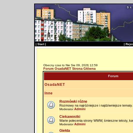
|
Start
|
|
Reje
Obecny czas to Nie Sie 09, 2026 12:59
Forum OsadaNET Strona Główna
Forum
OsadaNET
Inne
Rozmówki różne
Rozmowy na najróżniejsze i najdziwniejsze tematy.
Admini
Moderator
Ciekawostki
Warte polecenia strony WWW, śmieszne teksty, kaw
Admini
Moderator
Giełda