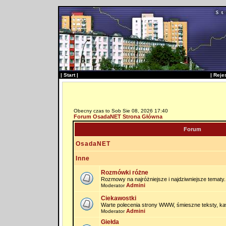
|
Start
|
|
Reje
Obecny czas to Sob Sie 08, 2026 17:40
Forum OsadaNET Strona Główna
Forum
OsadaNET
Inne
Rozmówki różne
Rozmowy na najróżniejsze i najdziwniejsze tematy.
Admini
Moderator
Ciekawostki
Warte polecenia strony WWW, śmieszne teksty, kaw
Admini
Moderator
Giełda