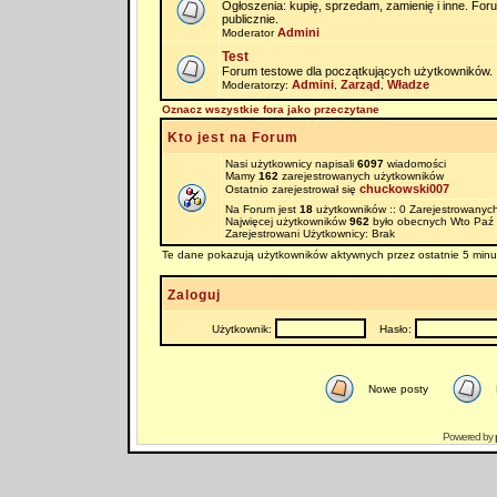
Ogłoszenia: kupię, sprzedam, zamienię i inne. Fo
publicznie.
Admini
Moderator
Test
Forum testowe dla początkujących użytkowników.
Admini
Zarząd
Władze
Moderatorzy:
,
,
Oznacz wszystkie fora jako przeczytane
Kto jest na Forum
Nasi użytkownicy napisali
6097
wiadomości
Mamy
162
zarejestrowanych użytkowników
chuckowski007
Ostatnio zarejestrował się
Na Forum jest
18
użytkowników :: 0 Zarejestrowanych
Najwięcej użytkowników
962
było obecnych Wto Paź 
Zarejestrowani Użytkownicy: Brak
Te dane pokazują użytkowników aktywnych przez ostatnie 5 minu
Zaloguj
Użytkownik:
Hasło:
Nowe posty
Powered by