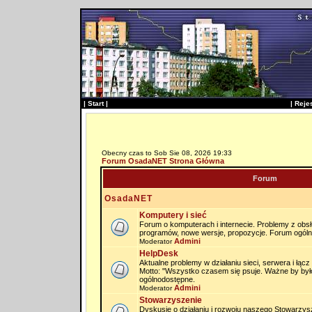
|
Start
|
|
Reje
Obecny czas to Sob Sie 08, 2026 19:33
Forum OsadaNET Strona Główna
Forum
OsadaNET
Komputery i sieć
Forum o komputerach i internecie. Problemy z obs
programów, nowe wersje, propozycje. Forum ogól
Admini
Moderator
HelpDesk
Aktualne problemy w działaniu sieci, serwera i łąc
Motto: "Wszystko czasem się psuje. Ważne by by
ogólnodostępne.
Admini
Moderator
Stowarzyszenie
Dyskusje o działaniu i rozwoju naszego Stowarzysz