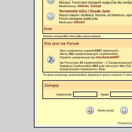
bieżące. Forum jest dostępne wyłącznie dla zarej
Admini
Zarząd
Moderatorzy:
,
Tarnowskie Góry / Osada Jana
Nasze miasto i dzielnica: historia, architektura, op
Forum dostępne publicznie.
Admini
Moderator
Inne
Oznacz wszystkie fora jako przeczytane
Kto jest na Forum
Nasi użytkownicy napisali
6097
wiadomości
Mamy
162
zarejestrowanych użytkowników
chuckowski007
Ostatnio zarejestrował się
Na Forum jest
19
użytkowników :: 0 Zarejestrowanych
Najwięcej użytkowników
962
było obecnych Wto Paź 
Zarejestrowani Użytkownicy: Brak
Te dane pokazują użytkowników aktywnych przez ostatnie 5 minu
Zaloguj
Użytkownik:
Hasło:
Nowe posty
Powered by