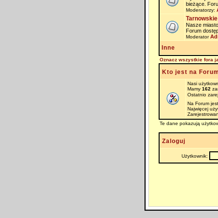
bieżące. For
Moderatorzy:
Tarnowskie
Nasze miasto i
Forum dostęp
Ad
Moderator
Inne
Oznacz wszystkie fora j
Kto jest na Foru
Nasi użytkown
Mamy
162
zar
Ostatnio zare
Na Forum jes
Najwięcej uż
Zarejestrowan
Te dane pokazują użytkow
Zaloguj
Użytkownik: