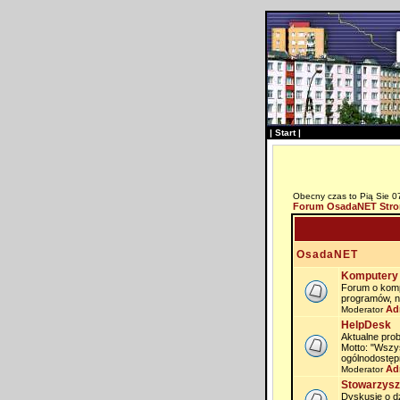
|
Start
|
Obecny czas to Pią Sie 0
Forum OsadaNET Stro
OsadaNET
Komputery 
Forum o komp
programów, n
Ad
Moderator
HelpDesk
Aktualne prob
Motto: "Wszy
ogólnodostęp
Ad
Moderator
Stowarzysz
Dyskusje o dz