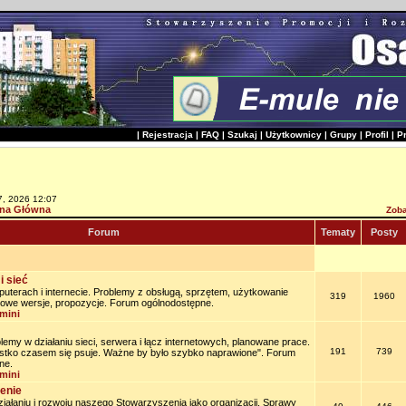
|
Rejestracja
|
FAQ
|
Szukaj
|
Użytkownicy
|
Grupy
|
Profil
|
P
7, 2026 12:07
na Główna
Zoba
Forum
Tematy
Posty
i sieć
uterach i internecie. Problemy z obsługą, sprzętem, użytkowanie
319
1960
owe wersje, propozycje. Forum ogólnodostępne.
mini
lemy w działaniu sieci, serwera i łącz internetowych, planowane prace.
191
739
stko czasem się psuje. Ważne by było szybko naprawione". Forum
ne.
mini
enie
iałaniu i rozwoju naszego Stowarzyszenia jako organizacji. Sprawy