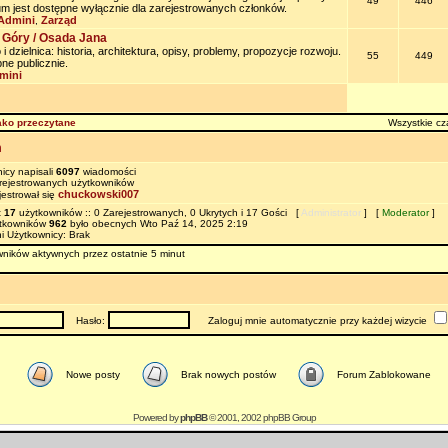
49
446
um jest dostępne wyłącznie dla zarejestrowanych członków.
Admini
Zarząd
,
 Góry / Osada Jana
 dzielnica: historia, architektura, opisy, problemy, propozycje rozwoju.
55
449
ne publicznie.
mini
ako przeczytane
Wszystkie cz
m
icy napisali
6097
wiadomości
ejestrowanych użytkowników
chuckowski007
jestrował się
t
17
użytkowników :: 0 Zarejestrowanych, 0 Ukrytych i 17 Gości [
Administrator
] [
Moderator
]
ytkowników
962
było obecnych Wto Paź 14, 2025 2:19
i Użytkownicy: Brak
ników aktywnych przez ostatnie 5 minut
Hasło:
Zaloguj mnie automatycznie przy każdej wizycie
Nowe posty
Brak nowych postów
Forum Zablokowane
Powered by
phpBB
© 2001, 2002 phpBB Group