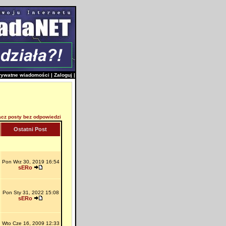
rywatne wiadomości
|
Zaloguj
|
cz posty bez odpowiedzi
Ostatni Post
Pon Wrz 30, 2019 16:54
sERo
Pon Sty 31, 2022 15:08
sERo
Wto Cze 16, 2009 12:33